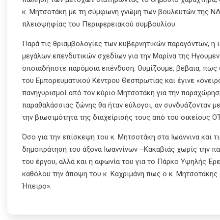
κ. Μητσοτάκη με τη σύμφωνη γνώμη των βουλευτών της ΝΔ 
πλειοψηφίας του Περιφερειακού συμβουλίου.
Παρά τις θριαμβολογίες των κυβερνητικών παραγόντων, η 
μεγάλων επενδυτικών σχεδίων για την Μαρίνα της Ηγουμεν
οποιαδήποτε παρόμοια επένδυση. Θυμίζουμε, βέβαια, πως
του Εμπορευματικού Κέντρου Θεσπρωτίας και έγινε «όνειρο
πανηγυρισμοί από τον κύριο Μητσοτάκη για την παραχώρησ
παραθαλάσσιας ζώνης θα ήταν εύλογοι, αν συνδυάζονταν με
την βιωσιμότητα της διαχείρισής τους από του οικείους Ο
Όσο για την επίσκεψη του κ. Μητσοτάκη στα Ιωάννινα και 
δημοπράτηση του άξονα Ιωαννίνων –Κακαβιάς χωρίς την π
του έργου, αλλά και η αφωνία του για το Πάρκο Υψηλής Έρε
καθόλου την άποψη του κ. Καχριμάνη πως ο κ. Μητσοτάκης α
Ήπειρο».