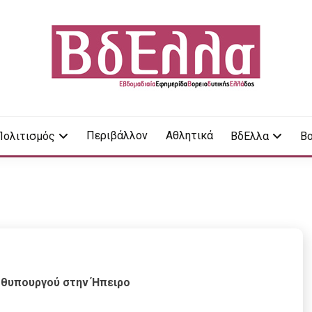
LA
Περιβάλλον
Αθλητικά
Πολιτισμός
ΒδΕλλα
Βο
ωθυπουργού στην Ήπειρο