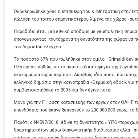
Ολοκληρώθηκε χθες η επίσκεψη του κ. Μητσοτάκη στην Ήπ
πώληση του τρίτου σημαντικότερου λιμένα της χώρας -αυτό
Παραδίδει έτσι μια εθνική υποδομή με γεωπολιτική σημασία 
υπονομεύοντας ταυτόχρονα τη δυνατότητα της χώρας να πα
του δημοσίου ελέγχου.
Το ποσοστό 67% που πωλήθηκε στον όμιλο Grimaldi δεν αφο
Πλαταριάς, καθώς και το αλιευτικό καταφύγιο της Σαγιάδας
εκατομμύρια ευρώ περίπου.. Ακριβώς ίδιο ποσό, που υποχρ
ελληνικό δημόσιο στην κοινοπραξία «Θερμαική οδός», για
συμβασιοποιήθηκε το 2005 και δεν έγινε ποτέ.
Μόνο για την Γ1 φάση κατασκευής των έργων στον ΟΛΗΓ το
επενδύσεις που έκανε ξεπερνούν το 200.000.000 ευρώ, το δ
Παρότι ο Ν4597/2018 έδινε τη δυνατότητα « ΥΠΟ-παραχω
δραστηριοτήτων μέσω διαγωνιστικής διαδικασίας αλλά απ
πώληση των μετοχών διατηρώντας το δημόσιο χαραχτήρα, 