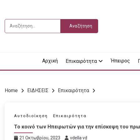
Skip
to
content
Αναζήτηση
για:
Vdella
VDEL
Αρχική
Ήπειρος
Επικαιρότητα
Home
ΕΙΔΗΣΕΙΣ
Επικαιρότητα
Αυτοδιοίκηση
Επικαιρότητα
Το κοινό των Ηπειρωτών για την επίσκεψη του πρ
21 Οκτωβρίου, 2023
vdella vd