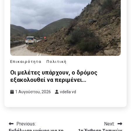
Επικαιρότητα
Πολιτική
Οι μελέτες υπάρχουν, ο δρόμος
εξακολουθεί να περιμένει…
1 Αυγούστου, 2026
vdella vd
Πλοήγηση
Previous:
Next:
Εκδήλωση μνήμης για τη
1η Έκθεση Τοπικών