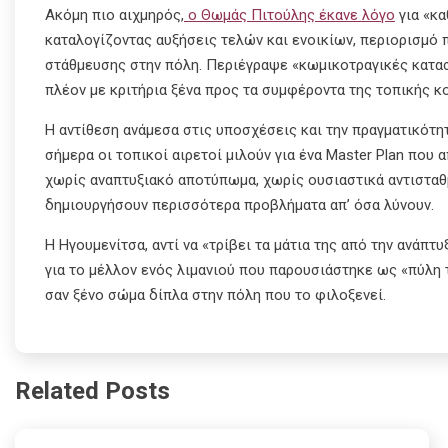
Ακόμη πιο αιχμηρός,
ο Θωμάς Πιτούλης έκανε λόγο
για «κα
καταλογίζοντας αυξήσεις τελών και ενοικίων, περιορισμό
στάθμευσης στην πόλη. Περιέγραψε «κωμικοτραγικές καταστ
πλέον με κριτήρια ξένα προς τα συμφέροντα της τοπικής κ
Η αντίθεση ανάμεσα στις υποσχέσεις και την πραγματικότητ
σήμερα οι τοπικοί αιρετοί μιλούν για ένα Master Plan που 
χωρίς αναπτυξιακό αποτύπωμα, χωρίς ουσιαστικά αντισταθμ
δημιουργήσουν περισσότερα προβλήματα απ’ όσα λύνουν.
Η Ηγουμενίτσα, αντί να «τρίβει τα μάτια της από την ανάπτ
για το μέλλον ενός λιμανιού που παρουσιάστηκε ως «πύλη 
σαν ξένο σώμα δίπλα στην πόλη που το φιλοξενεί.
Related Posts