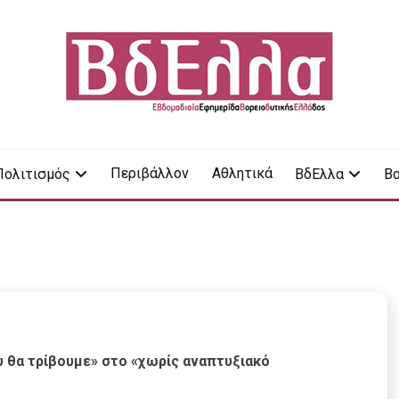
LA
Περιβάλλον
Αθλητικά
Πολιτισμός
ΒδΕλλα
Βο
υ θα τρίβουμε» στο «χωρίς αναπτυξιακό