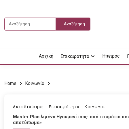
Skip
to
content
Αναζήτηση
για:
Vdella
VDEL
Αρχική
Ήπειρος
Επικαιρότητα
Home
Κοινωνία
Αυτοδιοίκηση
Επικαιρότητα
Κοινωνία
Master Plan λιμένα Ηγουμενίτσας: από τα «μάτια πο
αποτύπωμα»