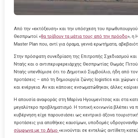
Από την «εκτόξευση» και την υπόσχεση του πρωθυπουργού
Θεσπρωτοί «
θα τρίβουν τα μάτια τους από την πρόοδο
», η
Master Plan που, αντί για όραμα, γεννά ερωτήματα, αβεβαιό
Στην πρόσφατη συνεδρίαση της Επιτροπής Σχεδιασμού και
Νταής και ο αντιπεριφερειάρχης Θεσπρωτίας Θωμάς Πιτούλ
Νταής υπενθύμισε ότι το Δημοτικό Συμβούλιο, ήδη από τον
προτάσεις – από τη δημιουργία ζώνης logistics και χώρων
και ενέργεια. Αν και κάποιες ενσωματώθηκαν, άλλες καίριε
Η απουσία αναφοράς στη Μαρίνα Ηγουμενίτσας και στα κατ
μεγαλύτερο προβληματισμό. Η τοπική κοινωνία βλέπει να π
κυβέρνηση είχε παρουσιάσει ως κεντρικό άξονα τουριστικής
προτάσεις για αποθήκες καυσίμων, υποδομές υδρογονανθρ
σύμφωνα με το Δήμο
«κινούνται σε εντελώς αντίθετη κατε