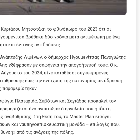
 Κυριάκου Μητσοτάκη το φθινόπωρο του 2023 ότι οι
 Ηγουμενίτσα βρέθηκε δύο χρόνια μετά αντιμέτωπη με ένα
τητα και έντονες αντιδράσεις.
 Ανάπτυξης Λιμένων, ο δήμαρχος Ηγουμενίτσας Παναγιώτης
ης εξέφρασαν με σαφήνεια την απογοήτευσή τους. Ο κ.
 Αύγουστο του 2024, είχε καταθέσει συγκεκριμένες
 στάθμευσης έως την ενίσχυση της αυτονομίας σε ύδρευση
ς παραμερίστηκαν.
αφύγια Πλαταριάς, Συβότων και Σαγιάδας προκαλεί τον
αραμερίζεται ένα αναπτυξιακό εργαλείο που η ίδια η
 αναβάθμισης. Στη θέση του, το Master Plan εισάγει
άκων και ναυπηγοεπισκευαστική μονάδα – επιλογές που,
ύθυνση» από τις ανάγκες της πόλης.