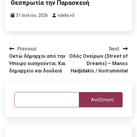
Θεσπρωτία την Παρασκευή
31 Ιουλίου, 2026
vdella vd
Πλοήγηση
Previous:
Next:
Οκτώ δήμαρχοι από την
Οδός Ονείρων (Street of
άρθρων
Ήπειρο εισηγούνται: Και
Dreams) – Manos
δημαρχείο και δουλειά
Hadjidakis / Instrumental
Αναζήτηση