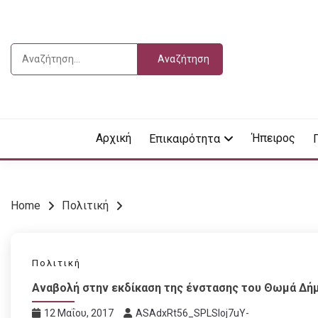
Skip
to
content
Αναζήτηση
για:
Vdella
VDEL
Αρχική
Ήπειρος
Επικαιρότητα
Home
Πολιτική
Πολιτική
Αναβολή στην εκδίκαση της ένστασης του Θωμά Δήμα
12 Μαΐου, 2017
ASAdxRt56_SPLSIoj7uY-