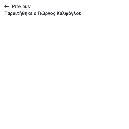
Πλοήγηση
Previous:
Παραιτήθηκε ο Γιώργος Καλφόγλου
άρθρων