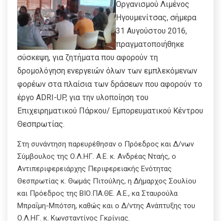
Οργανισμού Λιμένος
Ηγουμενίτσας, σήμερα
31 Αυγούστου 2016,
πραγματοποιήθηκε
σύσκεψη, για ζητήματα που αφορούν τη
δρομολόγηση ενεργειών όλων των εμπλεκόμενων
φορέων στα πλαίσια των δράσεων που αφορούν το
έργο ADRI-UP, για την υλοποίηση του
Επιχειρηματικού Πάρκου/ Εμπορευματικού Κέντρου
Θεσπρωτίας.
Στη συνάντηση παρευρέθησαν ο Πρόεδρος και Δ/νων
Σύμβουλος της Ο.Λ.ΗΓ. Α.Ε. κ. Ανδρέας Νταής, ο
Αντιπεριφερειάρχης Περιφερειακής Ενότητας
Θεσπρωτίας κ. Θωμάς Πιτούλης, η Δήμαρχος Σουλίου
και Πρόεδρος της ΒΙΟ.ΠΑ.ΘΕ. Α.Ε., κα Σταυρούλα
Μπραΐμη-Μπότση, καθώς και o Δ/ντης Ανάπτυξης του
Ο.Λ.ΗΓ. κ. Κωνσταντίνος Γκρίνιας.