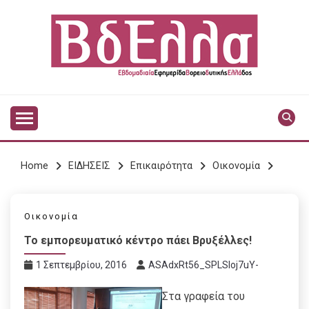
Skip
to
content
Vdella
VDELLA
Home
ΕΙΔΗΣΕΙΣ
Επικαιρότητα
Οικονομία
Οικονομία
Το εμπορευματικό κέντρο πάει Βρυξέλλες!
1 Σεπτεμβρίου, 2016
ASAdxRt56_SPLSIoj7uY-
Στα γραφεία του