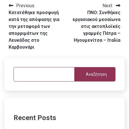
Πλοήγηση
Previous:
Next:
Κατατέθηκε προσφυγή
ΠΝΟ: Συνθήκες
άρθρων
κατά της απόφασης για
εργασιακού μεσαίωνα
την μεταφορά των
στις ακτοπλοϊκές
απορριμάτων της
γραμμές Πάτρα –
Λευκάδας στο
Ηγουμενίτσα – Ιταλία
Καρβουνάρι
Αναζήτηση
Recent Posts